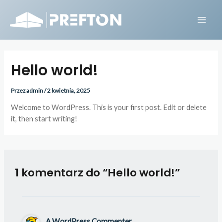
Przejdź
Main
do
Men
treści
Hello world!
Przez
admin
/
2 kwietnia, 2025
Welcome to WordPress. This is your first post. Edit or delete
it, then start writing!
1 komentarz do “Hello world!”
A WordPress Commenter